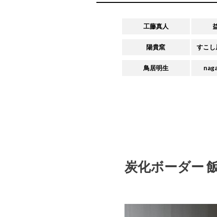
工藤真人
陽貴窯
すこし
鳥居明生
naga
炭化ボーダー 飯碗