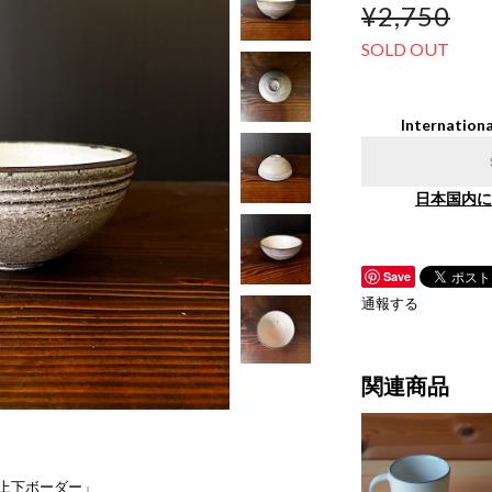
¥2,750
SOLD OUT
Internationa
日本国内に
Save
通報する
関連商品
 上下ボーダー」