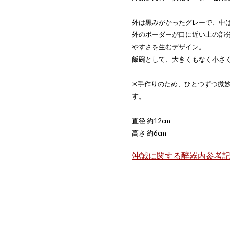
外は黒みがかったグレーで、中
外のボーダーが口に近い上の部
やすさを生むデザイン。
飯碗として、大きくもなく小さ
※手作りのため、ひとつずつ微
す。
直径 約12cm
高さ 約6cm
沖誠に関する醉器内参考記