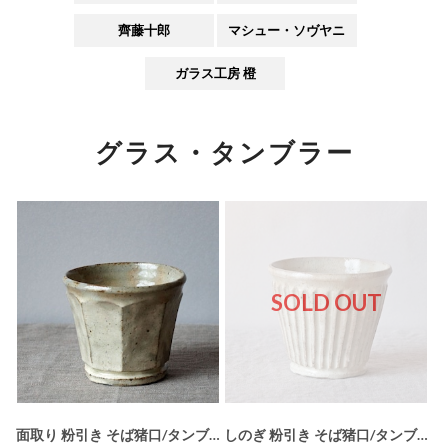
齊藤十郎
マシュー・ソヴヤニ
ガラス工房 橙
グラス・タンブラー
SOLD OUT
面取り 粉引き そば猪口/タンブラー(益子淳一) MJ-005-1
しのぎ 粉引き そば猪口/タンブラー(益子淳一) MJ-014-1