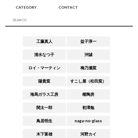
CATEGORY
CONTACT
工藤真人
益子淳一
清水なつ子
沖誠
ロイ・マーティン
梅乃瀬窯
陽貴窯
すこし屋（松田窯）
海馬ガラス工房
榧陶房
関太一郎
初澤勉
鳥居明生
naga-no-glass
木下富雄
河野カイ