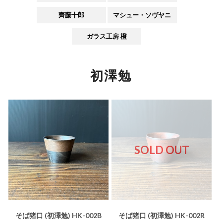
齊藤十郎
マシュー・ソヴヤニ
ガラス工房 橙
初澤勉
SOLD OUT
そば猪口 (初澤勉) HK-002B
そば猪口 (初澤勉) HK-002R