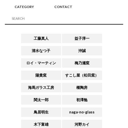
CATEGORY
CONTACT
工藤真人
益子淳一
清水なつ子
沖誠
ロイ・マーティン
梅乃瀬窯
陽貴窯
すこし屋（松田窯）
海馬ガラス工房
榧陶房
関太一郎
初澤勉
鳥居明生
naga-no-glass
木下富雄
河野カイ