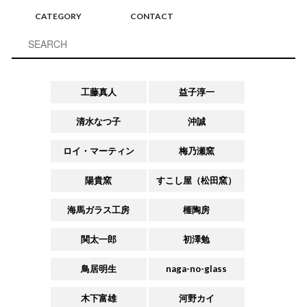
CATEGORY
CONTACT
工藤真人
益子淳一
清水なつ子
沖誠
ロイ・マーティン
梅乃瀬窯
陽貴窯
すこし屋（松田窯）
海馬ガラス工房
榧陶房
関太一郎
初澤勉
鳥居明生
naga-no-glass
木下富雄
河野カイ