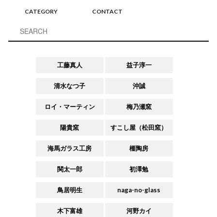
CATEGORY
CONTACT
工藤真人
益子淳一
清水なつ子
沖誠
ロイ・マーティン
梅乃瀬窯
陽貴窯
すこし屋（松田窯）
海馬ガラス工房
榧陶房
関太一郎
初澤勉
鳥居明生
naga-no-glass
木下富雄
河野カイ