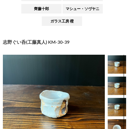
齊藤十郎
マシュー・ソヴヤニ
ガラス工房 橙
志野ぐい呑(工藤真人) KM-30-39