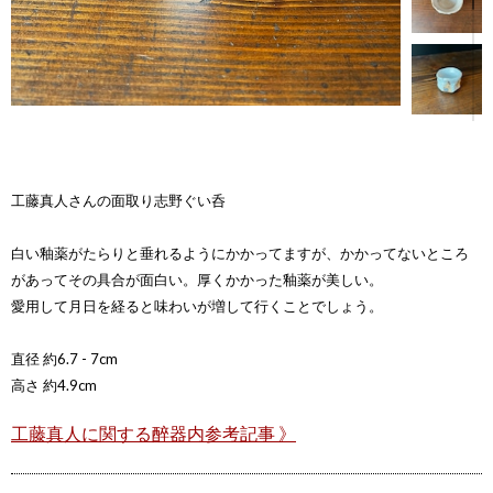
工藤真人さんの面取り志野ぐい呑
白い釉薬がたらりと垂れるようにかかってますが、かかってないところ
があってその具合が面白い。厚くかかった釉薬が美しい。
愛用して月日を経ると味わいが増して行くことでしょう。
直径 約6.7 - 7cm
高さ 約4.9cm
工藤真人に関する醉器内参考記事 》