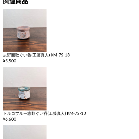
関連商品
志野面取ぐい呑(工藤真人) KM-7S-18
¥5,500
トルコブルー志野ぐい呑(工藤真人) KM-7S-13
¥6,600