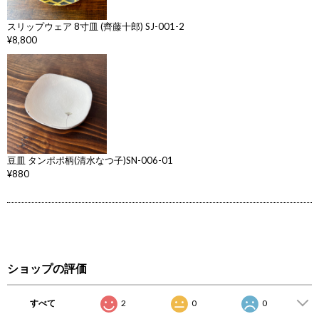
スリップウェア 8寸皿 (齊藤十郎) SJ-001-2
¥8,800
豆皿 タンポポ柄(清水なつ子)SN-006-01
¥880
ショップの評価
すべて
2
0
0