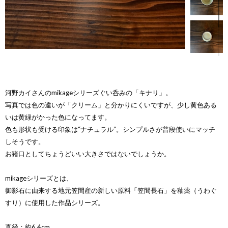
河野カイさんのmikageシリーズぐい呑みの「キナリ」。
写真では色の違いが「クリーム」と分かりにくいですが、少し黄色ある
いは黄緑がかった色になってます。
色も形状も受ける印象は“ナチュラル”。シンプルさが普段使いにマッチ
しそうです。
お猪口としてちょうどいい大きさではないでしょうか。
mikageシリーズとは、
御影石に由来する地元笠間産の新しい原料「笠間長石」を釉薬（うわぐ
すり）に使用した作品シリーズ。
直径：約6.4cm