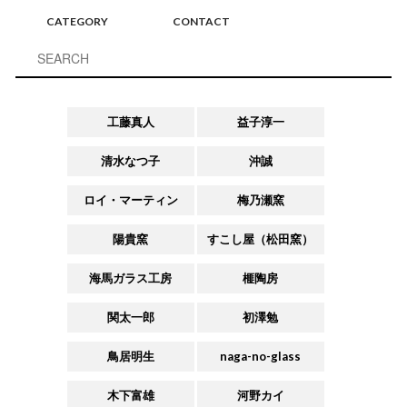
CATEGORY
CONTACT
工藤真人
益子淳一
清水なつ子
沖誠
ロイ・マーティン
梅乃瀬窯
陽貴窯
すこし屋（松田窯）
海馬ガラス工房
榧陶房
関太一郎
初澤勉
鳥居明生
naga-no-glass
木下富雄
河野カイ