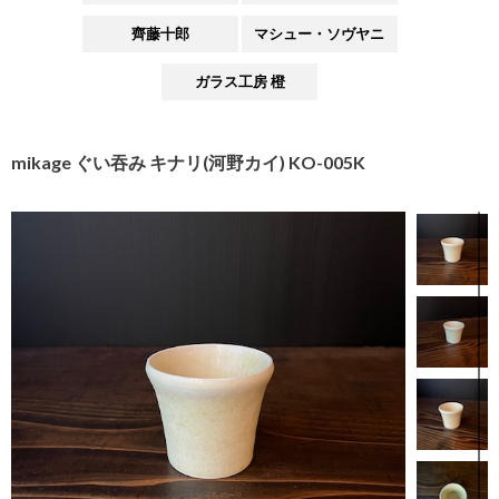
齊藤十郎
マシュー・ソヴヤニ
ガラス工房 橙
mikage ぐい吞み キナリ(河野カイ) KO-005K