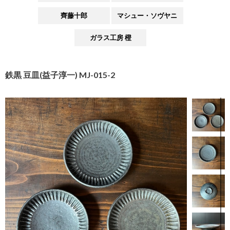
齊藤十郎
マシュー・ソヴヤニ
ガラス工房 橙
鉄黒 豆皿(益子淳一) MJ-015-2