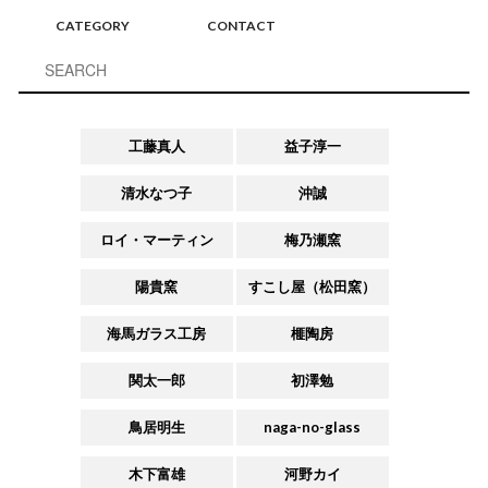
CATEGORY
CONTACT
工藤真人
益子淳一
清水なつ子
沖誠
ロイ・マーティン
梅乃瀬窯
陽貴窯
すこし屋（松田窯）
海馬ガラス工房
榧陶房
関太一郎
初澤勉
鳥居明生
naga-no-glass
木下富雄
河野カイ