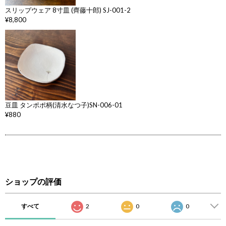
スリップウェア 8寸皿 (齊藤十郎) SJ-001-2
¥8,800
豆皿 タンポポ柄(清水なつ子)SN-006-01
¥880
ショップの評価
すべて
2
0
0