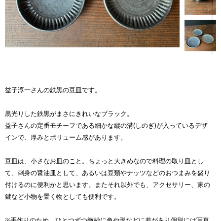
益子淳一さんの鉄黒の豆皿です。
黒光りした鉄黒がまさにきれいなブラック。
益子さんの定番モチーフである細かな縦の溝(しのぎ)が入っているデザ
インで、厚みとボリューム感があります。
豆皿は、小さなお皿のこと。ちょっと大きめなので料理の取り皿とし
て、刺身の醤油皿として、あるいは豆類やナッツなどのおつまみを盛り
付けるのに便利かと思います。またそれ以外でも、アクセサリー、家の
鍵など小物を置く物としても便利です。
※手作りのため、ひとつずつ微妙に色や形などに差があり個別には写真