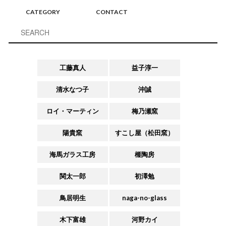
CATEGORY
CONTACT
工藤真人
益子淳一
清水なつ子
沖誠
ロイ・マーティン
梅乃瀬窯
陽貴窯
すこし屋（松田窯）
海馬ガラス工房
榧陶房
関太一郎
初澤勉
鳥居明生
naga-no-glass
木下富雄
河野カイ