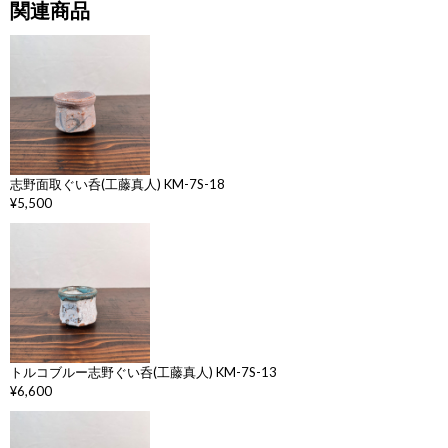
関連商品
志野面取ぐい呑(工藤真人) KM-7S-18
¥5,500
トルコブルー志野ぐい呑(工藤真人) KM-7S-13
¥6,600