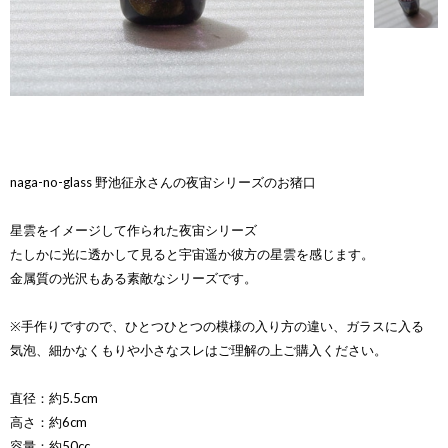
naga-no-glass 野池征永さんの夜宙シリーズのお猪口
星雲をイメージして作られた夜宙シリーズ
たしかに光に透かして見ると宇宙遥か彼方の星雲を感じます。
金属質の光沢もある素敵なシリーズです。
※手作りですので、ひとつひとつの模様の入り方の違い、ガラスに入る
気泡、細かなくもりや小さなスレはご理解の上ご購入ください。
直径：約5.5cm
高さ：約6cm
容量：約50cc