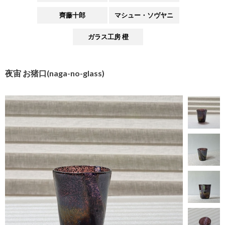
齊藤十郎
マシュー・ソヴヤニ
ガラス工房 橙
夜宙 お猪口(naga-no-glass)