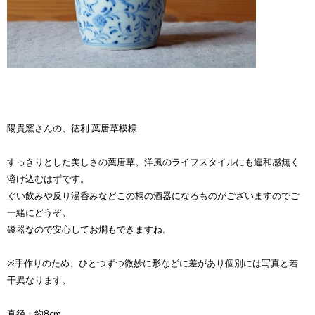
陽貴窯さんの、徳利 葉唐草模様
すっきりとした美しさの葉唐草。洋風のライフスタイルにも違和感無く
溶け込むはずです。
ぐい飲みや反り湯呑みなどこの柄の酒器になるものがございますのでご
一緒にどうぞ。
磁器なので安心してお燗もできますね。
※手作りのため、ひとつずつ微妙に形などに差があり個別には写真と若
干異なります。
直径：約8cm