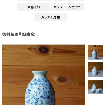
齊藤十郎
マシュー・ソヴヤニ
ガラス工房 橙
徳利 葉唐草(陽貴窯)