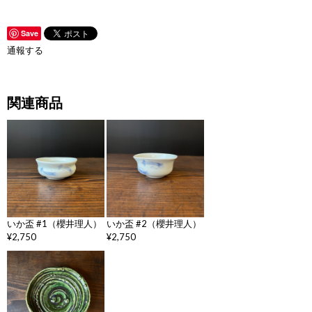
Save
通報する
関連商品
いか盃 #1（櫻井理人）
いか盃 #2（櫻井理人）
¥2,750
¥2,750