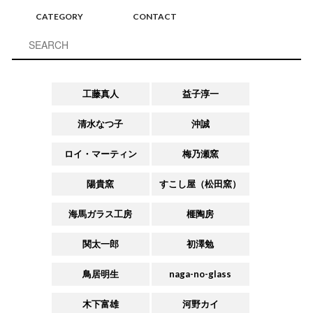
CATEGORY
CONTACT
工藤真人
益子淳一
清水なつ子
沖誠
ロイ・マーティン
梅乃瀬窯
陽貴窯
すこし屋（松田窯）
海馬ガラス工房
榧陶房
関太一郎
初澤勉
鳥居明生
naga-no-glass
木下富雄
河野カイ