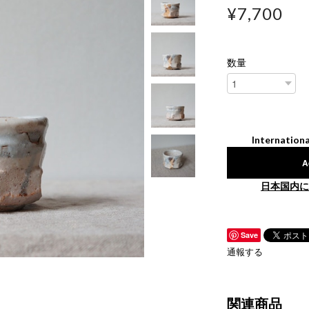
¥7,700
数量
Internationa
A
日本国内に
Save
通報する
関連商品