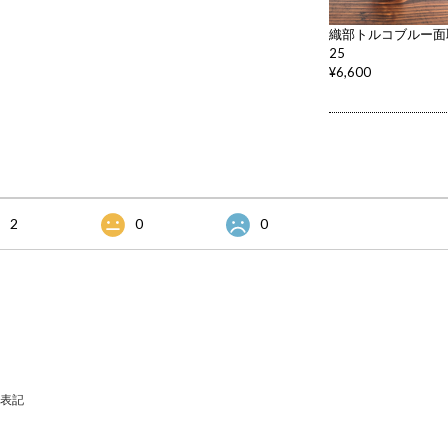
織部トルコブルー面取ぐ
25
¥6,600
2
0
0
表記