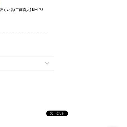
い呑(工藤真人) KM-7S-