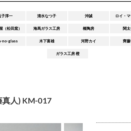
益子淳一
清水なつ子
沖誠
ロイ・マ
屋（松田窯）
海馬ガラス工房
榧陶房
関太
-no-glass
木下富雄
河野カイ
齊藤
ガラス工房 橙
人) KM-017