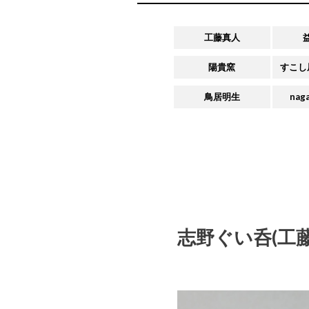
工藤真人
陽貴窯
すこし
鳥居明生
naga
志野ぐい呑(工藤真