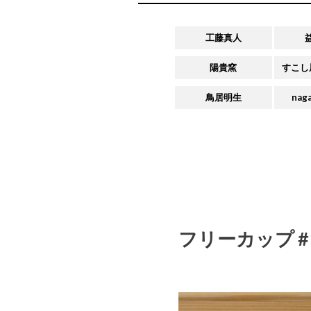
工藤真人
陽貴窯
すこし
鳥居明生
naga
フリーカップ #