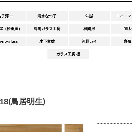
益子淳一
清水なつ子
沖誠
ロイ・マ
屋（松田窯）
海馬ガラス工房
榧陶房
関太
-no-glass
木下富雄
河野カイ
齊藤
ガラス工房 橙
18(鳥居明生)