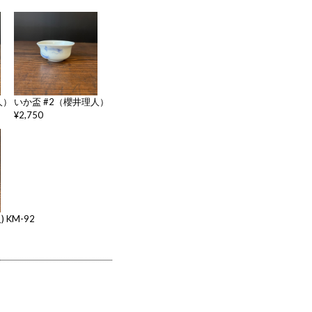
人）
いか盃 #2（櫻井理人）
¥2,750
 KM-92