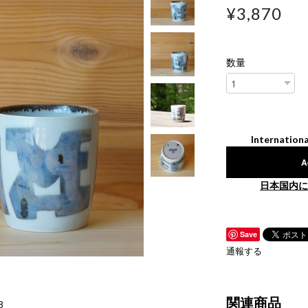
¥3,870
数量
Internationa
A
日本国内に
Save
通報する
関連商品
8