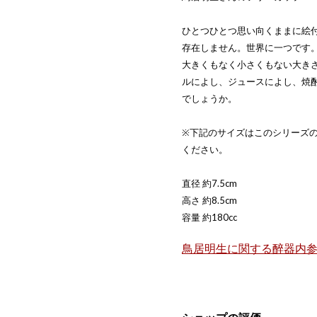
ひとつひとつ思い向くままに絵
存在しません。世界に一つです
大きくもなく小さくもない大き
ルによし、ジュースによし、焼
でしょうか。
※下記のサイズはこのシリーズ
ください。
直径 約7.5cm
高さ 約8.5cm
容量 約180cc
鳥居明生に関する醉器内参