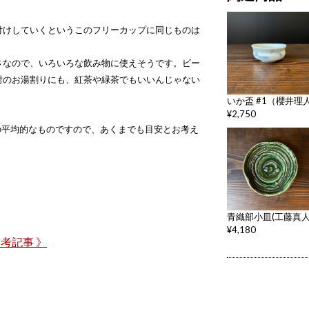
付けしていくというこのフリーカップに同じものは
。
さなので、いろいろな飲み物に使えそうです。ビー
酎のお湯割りにも、紅茶や緑茶でもいいんじゃない
いか盃 #1（櫻井理
¥2,750
の平均的なものですので、あくまでも目安とお考え
青織部小皿(工藤真人)
¥4,180
考記事 》