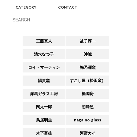
CATEGORY
CONTACT
工藤真人
益子淳一
清水なつ子
沖誠
ロイ・マーティン
梅乃瀬窯
陽貴窯
すこし屋（松田窯）
海馬ガラス工房
榧陶房
関太一郎
初澤勉
鳥居明生
naga-no-glass
木下富雄
河野カイ