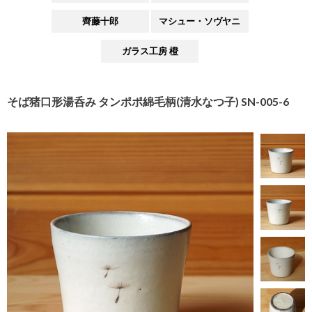
齊藤十郎
マシュー・ソヴヤニ
ガラス工房 橙
そば猪口形湯呑み タンポポ綿毛柄(清水なつ子) SN-005-6