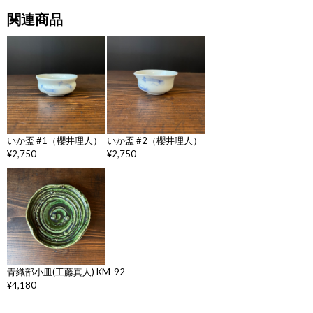
関連商品
いか盃 #1（櫻井理人）
いか盃 #2（櫻井理人）
¥2,750
¥2,750
青織部小皿(工藤真人) KM-92
¥4,180