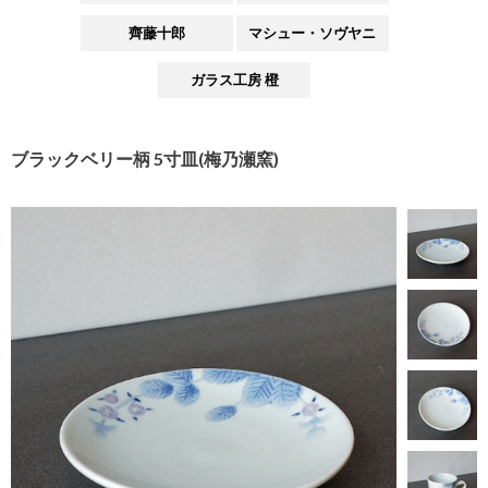
齊藤十郎
マシュー・ソヴヤニ
ガラス工房 橙
ブラックベリー柄 5寸皿(梅乃瀬窯)