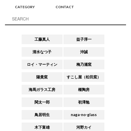
CATEGORY
CONTACT
工藤真人
益子淳一
清水なつ子
沖誠
ロイ・マーティン
梅乃瀬窯
陽貴窯
すこし屋（松田窯）
海馬ガラス工房
榧陶房
関太一郎
初澤勉
鳥居明生
naga-no-glass
木下富雄
河野カイ